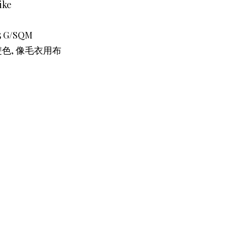
ike
5 G/SQM
. 雙色, 像毛衣用布