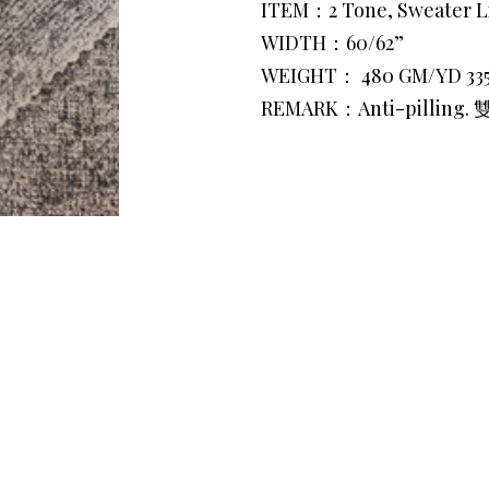
ITEM：2 Tone, Sweater L
WIDTH：60/62”
WEIGHT： 480 GM/YD 33
REMARK：Anti-pilling