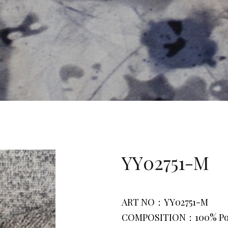
YY02751-M
ART NO：YY02751-M
COMPOSITION：100% Pol